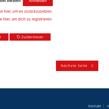
et bleiben
ke hier, um es zurückzusetzen.
e hier, um dich zu registrieren.
r
Zuckersteuer
Nächste Seite
Kontakt