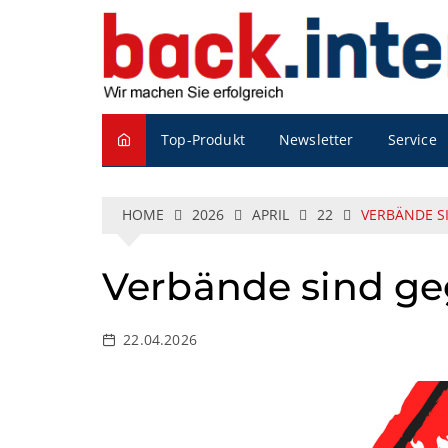
S
k
i
p
t
o
Service
Top-Produkt
Newsletter
c
o
n
t
HOME
2026
APRIL
22
VERBÄNDE S
e
n
Verbände sind ge
t
22.04.2026