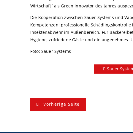
Wirtschaft“ als Green Innovator des Jahres ausgez
Die Kooperation zwischen Sauer Systems und Vap
Kompetenzen: professionelle Schädlingskontrolle
Insektenabwehr im Außenbereich. Für Bäckereibetr
Hygiene, zufriedene Gäste und ein angenehmes Um
Foto: Sauer Systems
Sauer Syste
B
Vorherige Seite
e
i