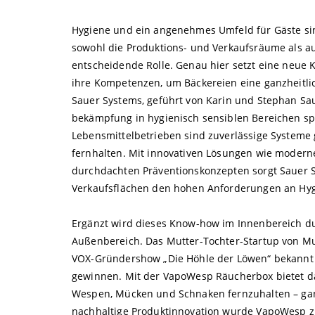
Hygiene und ein angenehmes Umfeld für Gäste sind
sowohl die Produktions- und Verkaufsräume als a
entscheidende Rolle. Genau hier setzt eine neue 
ihre Kompetenzen, um Bäckereien eine ganzheitli
Sauer Systems, geführt von Karin und Stephan Saue
bekämpfung in hygienisch sensiblen Bereichen spe
Lebensmittelbetrieben sind zuverlässige Systeme 
fernhalten. Mit innovativen Lösungen wie modern
durchdachten Präventionskonzepten sorgt Sauer 
Verkaufsflächen den hohen Anforderungen an Hyg
Ergänzt wird dieses Know-how im Innenbereich d
Außenbereich. Das Mutter-Tochter-Startup von Mut
VOX-Gründershow „Die Höhle der Löwen“ bekannt u
gewinnen. Mit der VapoWesp Räucherbox bietet da
Wespen, Mücken und Schnaken fernzuhalten – ganz 
nachhaltige Produktinnovation wurde VapoWesp z