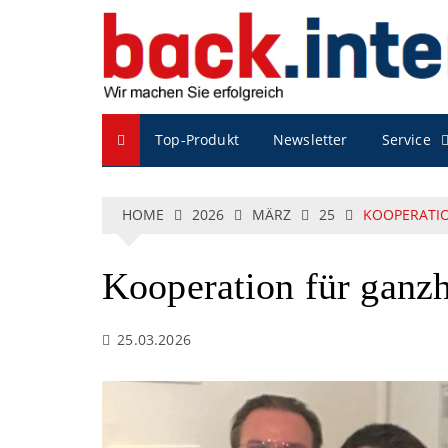
S
k
i
p
t
o
Service
Top-Produkt
Newsletter
c
o
n
t
HOME
2026
MÄRZ
25
KOOPERATIO
e
n
t
Kooperation für ganz
25.03.2026