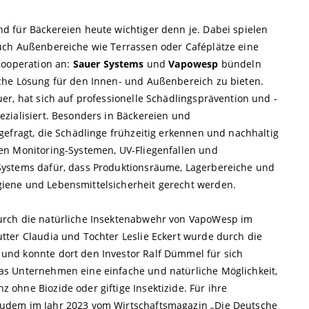
 für Bäckereien heute wichtiger denn je. Dabei spielen
uch Außenbereiche wie Terrassen oder Caféplätze eine
Kooperation an:
Sauer Systems
und
Vapowesp
bündeln
che Lösung für den Innen- und Außenbereich zu bieten.
r, hat sich auf professionelle Schädlingsprävention und -
zialisiert. Besonders in Bäckereien und
gefragt, die Schädlinge frühzeitig erkennen und nachhaltig
en Monitoring-Systemen, UV-Fliegenfallen und
Systems dafür, dass Produktionsräume, Lagerbereiche und
iene und Lebensmittelsicherheit gerecht werden.
urch die natürliche Insektenabwehr von VapoWesp im
ter Claudia und Tochter Leslie Eckert wurde durch die
nd konnte dort den Investor Ralf Dümmel für sich
s Unternehmen eine einfache und natürliche Möglichkeit,
ohne Biozide oder giftige Insektizide. Für ihre
udem im Jahr 2023 vom Wirtschaftsmagazin „Die Deutsche