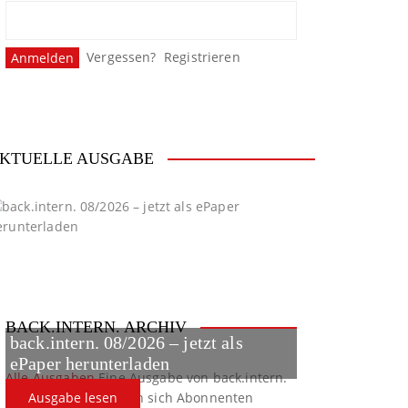
Vergessen?
Registrieren
KTUELLE AUSGABE
BACK.INTERN. ARCHIV
back.intern. 08/2026 – jetzt als
ePaper herunterladen
Alle Ausgaben
Eine Ausgabe von back.intern.
verpasst? Hier können sich Abonnenten
Ausgabe lesen