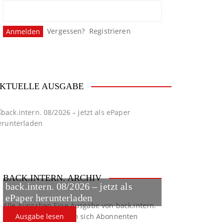
Vergessen?
Registrieren
KTUELLE AUSGABE
BACK.INTERN. ARCHIV
back.intern. 08/2026 – jetzt als
ePaper herunterladen
Alle Ausgaben
Eine Ausgabe von back.intern.
verpasst? Hier können sich Abonnenten
Ausgabe lesen