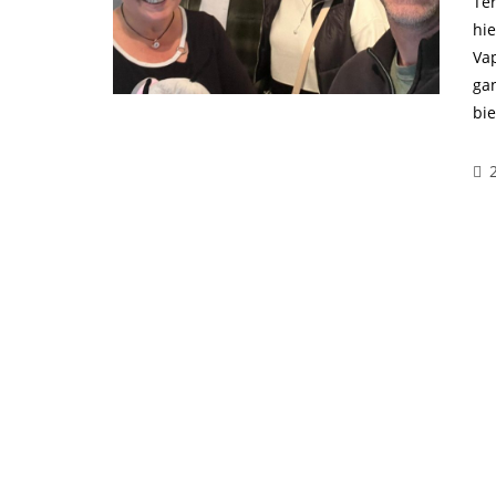
Te
hi
Va
ga
bie