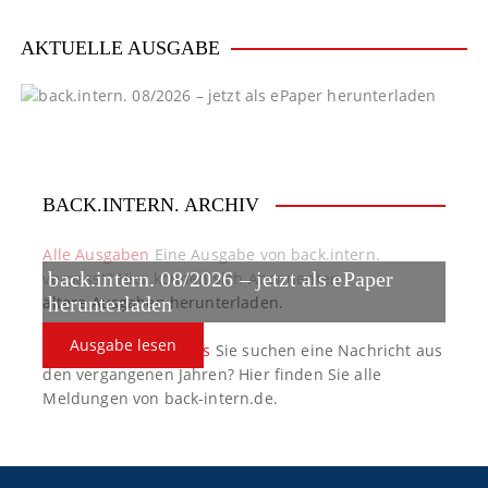
v
i
AKTUELLE AUSGABE
g
a
t
BACK.INTERN. ARCHIV
i
o
Alle Ausgaben
Eine Ausgabe von back.intern.
back.intern. 08/2026 – jetzt als ePaper
verpasst? Hier können sich Abonnenten
n
ältere Ausgaben herunterladen.
herunterladen
Ausgabe lesen
back.intern. Top-News
Sie suchen eine Nachricht aus
den vergangenen Jahren? Hier finden Sie alle
Meldungen von back-intern.de.