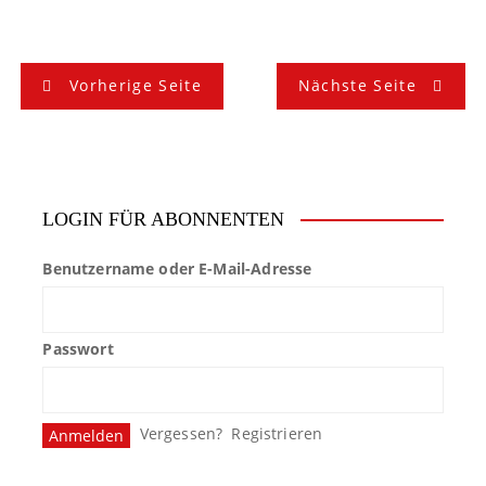
B
Vorherige Seite
Nächste Seite
e
i
t
LOGIN FÜR ABONNENTEN
r
Benutzername oder E-Mail-Adresse
a
g
Passwort
s
n
Vergessen?
Registrieren
a