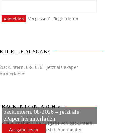
Vergessen?
Registrieren
KTUELLE AUSGABE
BACK.INTERN. ARCHIV
back.intern. 08/2026 – jetzt als
ePaper herunterladen
Alle Ausgaben
Eine Ausgabe von back.intern.
verpasst? Hier können sich Abonnenten
Ausgabe lesen