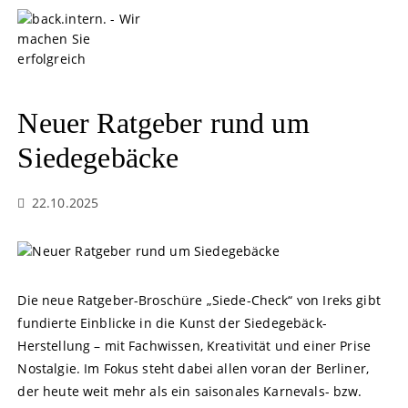
S
k
i
p
t
o
Neuer Ratgeber rund um
c
o
Siedegebäcke
n
t
22.10.2025
e
n
t
Die neue Ratgeber-Broschüre „Siede-Check“ von Ireks gibt
fundierte Einblicke in die Kunst der Siedegebäck-
Herstellung – mit Fachwissen, Kreativität und einer Prise
Nostalgie. Im Fokus steht dabei allen voran der Berliner,
der heute weit mehr als ein saisonales Karnevals- bzw.