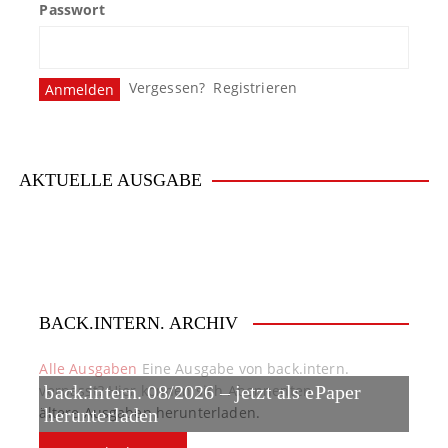
Passwort
s
n
Vergessen?
Registrieren
a
v
i
AKTUELLE AUSGABE
g
a
t
BACK.INTERN. ARCHIV
i
o
Alle Ausgaben
Eine Ausgabe von back.intern.
verpasst? Hier können sich Abonnenten
back.intern. 08/2026 – jetzt als ePaper
n
ältere Ausgaben herunterladen.
herunterladen