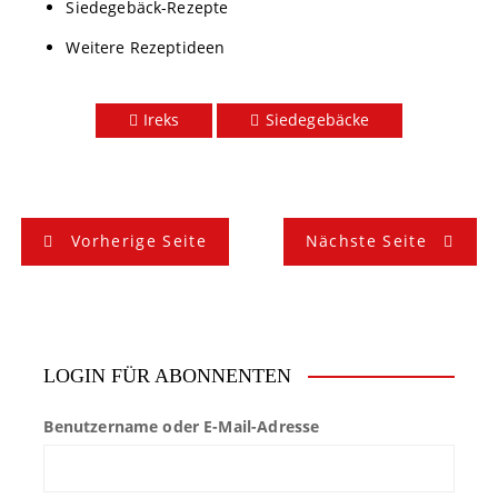
Siedegebäck-Rezepte
Weitere Rezeptideen
Ireks
Siedegebäcke
B
Vorherige Seite
Nächste Seite
e
i
t
LOGIN FÜR ABONNENTEN
r
Benutzername oder E-Mail-Adresse
a
g