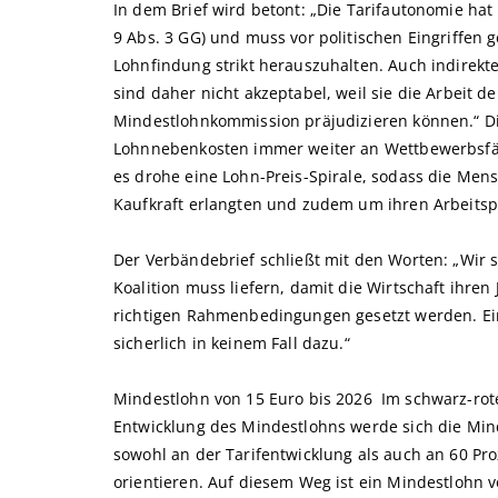
In dem Brief wird betont: „Die Tarifautonomie ha
9 Abs. 3 GG) und muss vor politischen Eingriffen g
Lohnfindung strikt herauszuhalten. Auch indirekte
sind daher nicht akzeptabel, weil sie die Arbeit 
Mindestlohnkommission präjudizieren können.“ Di
Lohnnebenkosten immer weiter an Wettbewerbsfähi
es drohe eine Lohn-Preis-Spirale, sodass die Me
Kaufkraft erlangten und zudem um ihren Arbeits
Der Verbändebrief schließt mit den Worten: „Wi
Koalition muss liefern, damit die Wirtschaft ihren
richtigen Rahmenbedingungen gesetzt werden. Ei
sicherlich in keinem Fall dazu.“
Mindestlohn von 15 Euro bis 2026 Im schwarz-rote
Entwicklung des Mindestlohns werde sich die M
sowohl an der Tarifentwicklung als auch an 60 Pr
orientieren. Auf diesem Weg ist ein Mindestlohn 