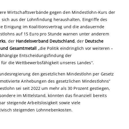
ere Wirtschaftsverbände gegen den Mindestlohn-Kurs der
e sich aus der Lohnfindung heraushalten, Eingriffe des
 die Einigung im Koalitionsvertrag und die andauernde
estlohns auf 15 Euro pro Stunde warnen unter anderem
rks
, der
Handelsverband Deutschland
, der
Deutsche
 und Gesamtmetall
„die Politik eindringlich vor weiteren –
unabhängige Entscheidungsfindung der
für die Wettbewerbsfähigkeit unseres Landes“.
Bundesregierung den gesetzlichen Mindestlohn per Gesetz
ch motivierte Anhebungen des gesetzlichen Mindestlohns“
tlohn sei seit 2022 um mehr als 30 Prozent gestiegen,
esondere im Mittelstand, könnten das finanziell bereits
r steigende Arbeitslosigkeit sowie viele
tivisch steigenden Lohnnebenkosten.