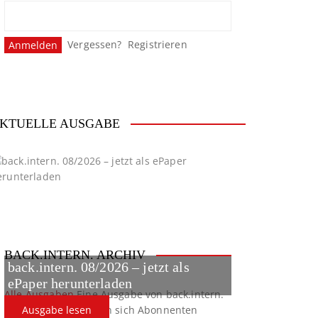
Vergessen?
Registrieren
KTUELLE AUSGABE
BACK.INTERN. ARCHIV
back.intern. 08/2026 – jetzt als
ePaper herunterladen
Alle Ausgaben
Eine Ausgabe von back.intern.
verpasst? Hier können sich Abonnenten
Ausgabe lesen