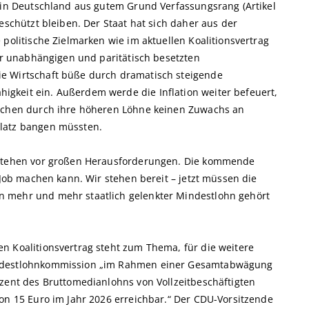
t in Deutschland aus gutem Grund Verfassungsrang (Artikel
eschützt bleiben. Der Staat hat sich daher aus der
 politische Zielmarken wie im aktuellen Koalitionsvertrag
der unabhängigen und paritätisch besetzten
e Wirtschaft büße durch dramatisch steigende
gkeit ein. Außerdem werde die Inflation weiter befeuert,
nschen durch ihre höheren Löhne keinen Zuwachs an
platz bangen müssten.
r stehen vor großen Herausforderungen. Die kommende
 Job machen kann. Wir stehen bereit – jetzt müssen die
n mehr und mehr staatlich gelenkter Mindestlohn gehört
n Koalitionsvertrag steht zum Thema, für die weitere
indestlohnkommission „im Rahmen einer Gesamtabwägung
ozent des Bruttomedianlohns von Vollzeitbeschäftigten
von 15 Euro im Jahr 2026 erreichbar.“ Der CDU-Vorsitzende