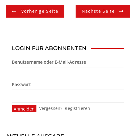
B
Vorherige Seite
Nächste Seite
e
i
t
LOGIN FÜR ABONNENTEN
r
Benutzername oder E-Mail-Adresse
a
g
Passwort
s
n
Vergessen?
Registrieren
a
v