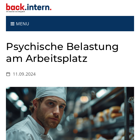
S
k
i
p
MENU
t
o
Psychische Belastung
c
o
am Arbeitsplatz
n
t
e
11.09.2024
n
t