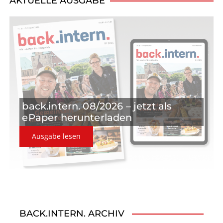
i
AKTUELLE AUSGABE
g
a
t
i
o
back.intern. 08/2026 – jetzt als
n
ePaper herunterladen
Ausgabe lesen
BACK.INTERN. ARCHIV