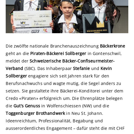
Die zwölfte nationale Branchenauszeichnung
Bäckerkrone
geht an die
Piraten-Bäckerei Sollberger
in Gontenschwil,
meldet der
Schweizerische Bäcker-Confiseurmeister-
Verband
(SBC). Das Inhaberpaar
Stefanie
und
Kevin
Sollberger
engagiere sich seit Jahren stark für den
Berufsnachwuchs und wagte mutig, die Segel anders zu
setzen. Sie gestaltete ihre Bäckerei-Konditorei unter dem
Credo «Piraten» erfolgreich um. Die Ehrenplätze belegen
die
Gut’s Genuss
in Wolfenschiessen (NW) und die
Toggenburger Brothandwerk
in Neu St. Johann.
Ideenreichtum, Professionalität, Begabung und
ausserordentliches Engagement – dafür steht die mit CHF