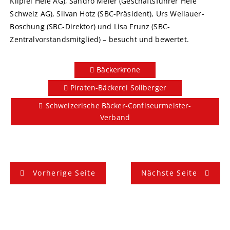
Klipfel Hefe AG), Sandro Meier (Geschäftsführer Hefe
Schweiz AG), Silvan Hotz (SBC-Präsident), Urs Wellauer-
Boschung (SBC-Direktor) und Lisa Frunz (SBC-
Zentralvorstandsmitglied) – besucht und bewertet.
Bäckerkrone
Piraten-Bäckerei Sollberger
Schweizerische Bäcker-Confiseurmeister-
Verband
B
Vorherige Seite
Nächste Seite
e
i
t