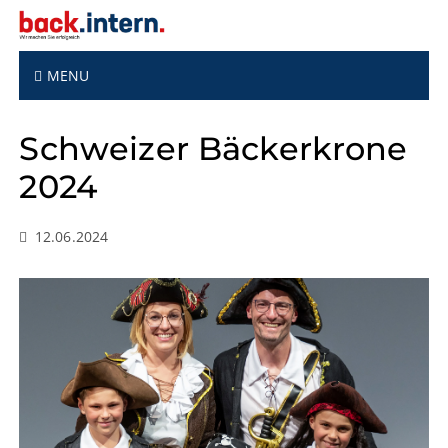
S
k
i
p
MENU
t
o
Schweizer Bäckerkrone
c
o
2024
n
t
e
12.06.2024
n
t