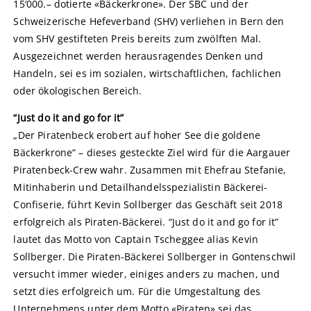
15‘000.– dotierte «Bäckerkrone». Der SBC und der
Schweizerische Hefeverband (SHV) verliehen in Bern den
vom SHV gestifteten Preis bereits zum zwölften Mal.
Ausgezeichnet werden herausragendes Denken und
Handeln, sei es im sozialen, wirtschaftlichen, fachlichen
oder ökologischen Bereich.
“Just do it and go for it”
„Der Piratenbeck erobert auf hoher See die goldene
Bäckerkrone“ – dieses gesteckte Ziel wird für die Aargauer
Piratenbeck-Crew wahr. Zusammen mit Ehefrau Stefanie,
Mitinhaberin und Detailhandelsspezialistin Bäckerei-
Confiserie, führt Kevin Sollberger das Geschäft seit 2018
erfolgreich als Piraten-Bäckerei. “Just do it and go for it”
lautet das Motto von Captain Tscheggee alias Kevin
Sollberger. Die Piraten-Bäckerei Sollberger in Gontenschwil
versucht immer wieder, einiges anders zu machen, und
setzt dies erfolgreich um. Für die Umgestaltung des
Unternehmens unter dem Motto «Piraten» sei das