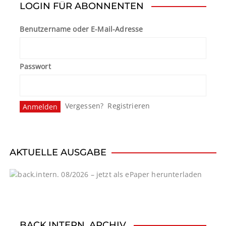
LOGIN FÜR ABONNENTEN
r
Benutzername oder E-Mail-Adresse
a
g
Passwort
s
n
Vergessen?
Registrieren
a
v
i
AKTUELLE AUSGABE
g
a
t
BACK.INTERN. ARCHIV