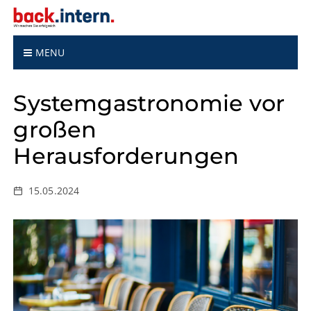
S
k
i
p
MENU
t
o
Systemgastronomie vor
c
o
großen
n
t
Herausforderungen
e
n
t
15.05.2024