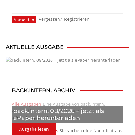
s
n
Vergessen?
Registrieren
a
v
i
AKTUELLE AUSGABE
g
a
t
BACK.INTERN. ARCHIV
i
o
Alle Ausgaben
Eine Ausgabe von back.intern.
back.intern. 08/2026 – jetzt als
verpasst? Hier können sich Abonnenten
n
ePaper herunterladen
ältere Ausgaben herunterladen.
Ausgabe lesen
back.intern. Top-News
Sie suchen eine Nachricht aus