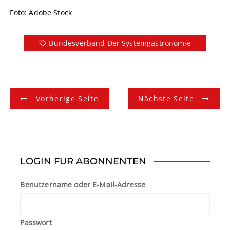
Foto: Adobe Stock
Bundesverband Der Systemgastronomie
B
Vorherige Seite
Nächste Seite
e
i
t
LOGIN FÜR ABONNENTEN
r
Benutzername oder E-Mail-Adresse
a
g
Passwort