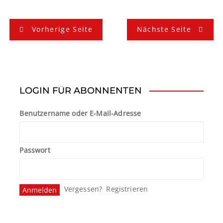
B
Vorherige Seite
Nächste Seite
e
i
t
LOGIN FÜR ABONNENTEN
r
Benutzername oder E-Mail-Adresse
a
g
Passwort
s
n
Vergessen?
Registrieren
a
v