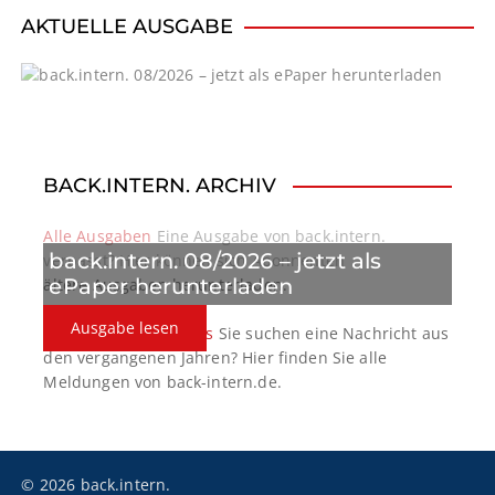
i
AKTUELLE AUSGABE
g
a
t
BACK.INTERN. ARCHIV
i
o
Alle Ausgaben
Eine Ausgabe von back.intern.
back.intern. 08/2026 – jetzt als
verpasst? Hier können sich Abonnenten
n
ePaper herunterladen
ältere Ausgaben herunterladen.
Ausgabe lesen
back.intern. Top-News
Sie suchen eine Nachricht aus
den vergangenen Jahren? Hier finden Sie alle
Meldungen von back-intern.de.
© 2026 back.intern.