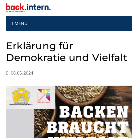
S
k
i
p
MENU
t
o
Erklärung für
c
o
Demokratie und Vielfalt
n
t
e
08.05.2024
n
t