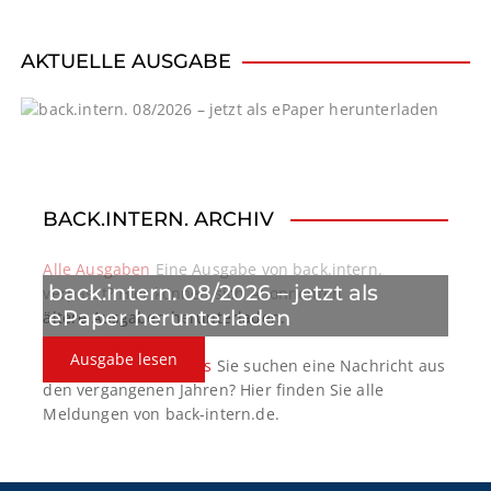
v
i
AKTUELLE AUSGABE
g
a
t
BACK.INTERN. ARCHIV
i
o
Alle Ausgaben
Eine Ausgabe von back.intern.
back.intern. 08/2026 – jetzt als
verpasst? Hier können sich Abonnenten
n
ePaper herunterladen
ältere Ausgaben herunterladen.
Ausgabe lesen
back.intern. Top-News
Sie suchen eine Nachricht aus
den vergangenen Jahren? Hier finden Sie alle
Meldungen von back-intern.de.