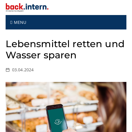
S
k
i
p
MENU
t
o
Lebensmittel retten und
c
o
Wasser sparen
n
t
e
03.04.2024
n
t