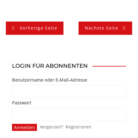
B
Vorherige Seite
Nächste Seite
e
i
t
LOGIN FÜR ABONNENTEN
r
Benutzername oder E-Mail-Adresse
a
g
Passwort
s
n
Vergessen?
Registrieren
a