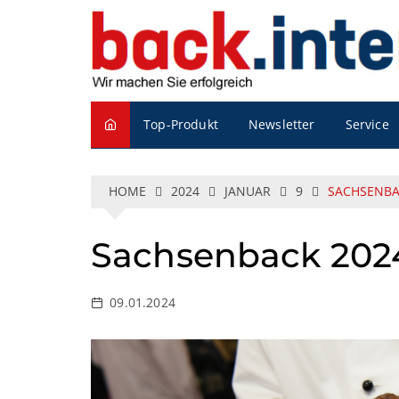
S
k
i
p
t
o
Service
Top-Produkt
Newsletter
c
o
n
t
HOME
2024
JANUAR
9
SACHSENBA
e
n
Sachsenback 202
t
09.01.2024