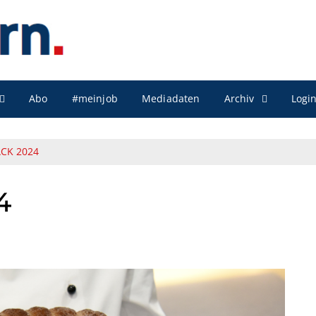
Archiv
Abo
#meinjob
Mediadaten
Logi
CK 2024
4