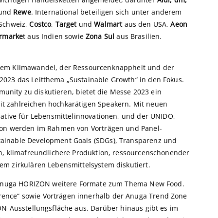
und
Rewe
. International beteiligen sich unter anderem
Schweiz,
Costco
,
Target
und
Walmart
aus den USA,
Aeon
rmarke
t aus Indien sowie
Zona Sul
aus Brasilien.
dem Klimawandel, der Ressourcenknappheit und der
023 das Leitthema „Sustainable Growth“ in den Fokus.
nity zu diskutieren, bietet die Messe 2023 ein
t zahlreichen hochkarätigen Speakern. Mit neuen
iative für Lebensmittelinnovationen, und der UNIDO,
tion werden im Rahmen von Vorträgen und Panel-
ainable Development Goals (SDGs), Transparenz und
en, klimafreundlichere Produktion, ressourcenschonender
m zirkulären Lebensmittelsystem diskutiert.
er Anuga HORIZON weitere Formate zum Thema New Food.
ence“ sowie Vorträgen innerhalb der Anuga Trend Zone
ON-Ausstellungsfläche aus. Darüber hinaus gibt es im