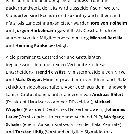
ist er damit national der größte Landesverband im
Bäckerhandwerk, der Sitz wird Düsseldorf sein. Weitere
Standorten sind Bochum und zukünftig auch Rheinland-
Pfalz. Als Landesinnungsmeister wurden
Jörg von Polheim
und
Jürgen Hinkelmann
gewählt. Als Geschäftsführer
wurden von der Mitgliederversammlung
Michael Bartilla
und
Henning Funke
bestätigt.
Viele prominente Gastredner und Gratulanten
beglückwünschen die beiden Verbände zu dieser
Entscheidung,
Hendrik Wüst
, Ministerpräsident von NRW,
und
Malu Dreyer
, Ministerpräsidentin von Rheinland-Pfalz,
schickten Videobotschaften. Aber auch aus dem Handwerk
kamen Gratulationen, unter anderem von
Andreas Ehlert
(Präsident Handwerkskammer Düsseldorf),
Michael
Wippler
(Präsident Deutsches Bäckerhandwerk),
Johannes
Lauer
(Vorsitzender Unternehmerverband RLP),
Wolfgang
Schäfer
(ehem. Aufsichtsratsvorsitzender Bäko Zentrale)
und
Torsten Uhlig
(Vorstandsmitglied Signal-Iduna-