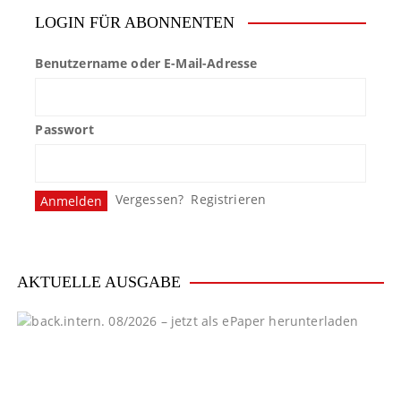
t
LOGIN FÜR ABONNENTEN
r
Benutzername oder E-Mail-Adresse
a
g
Passwort
s
n
Vergessen?
Registrieren
a
v
i
AKTUELLE AUSGABE
g
a
t