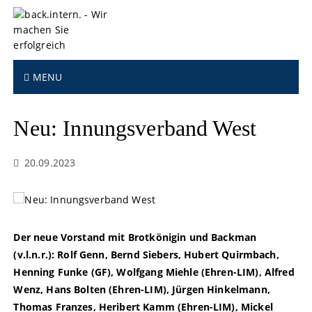
S
k
i
p
t
MENU
o
c
o
Neu: Innungsverband West
n
t
e
20.09.2023
n
t
Der neue Vorstand mit Brotkönigin und Backman
(v.l.n.r.): Rolf Genn, Bernd Siebers, Hubert Quirmbach,
Henning Funke (GF), Wolfgang Miehle (Ehren-LIM), Alfred
Wenz, Hans Bolten (Ehren-LIM), Jürgen Hinkelmann,
Thomas Franzes, Heribert Kamm (Ehren-LIM), Mickel