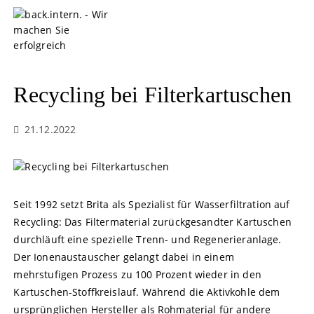
S
k
i
p
t
o
Recycling bei Filterkartuschen
c
o
21.12.2022
n
t
e
n
t
Seit 1992 setzt Brita als Spezialist für Wasserfiltration auf
Recycling: Das Filtermaterial zurückgesandter Kartuschen
durchläuft eine spezielle Trenn- und Regenerieranlage.
Der Ionenaustauscher gelangt dabei in einem
mehrstufigen Prozess zu 100 Prozent wieder in den
Kartuschen-Stoffkreislauf. Während die Aktivkohle dem
ursprünglichen Hersteller als Rohmaterial für andere