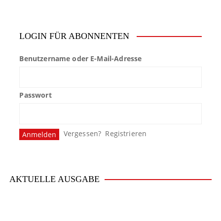
i
t
LOGIN FÜR ABONNENTEN
r
Benutzername oder E-Mail-Adresse
a
g
Passwort
s
n
Vergessen?
Registrieren
a
v
i
AKTUELLE AUSGABE
g
a