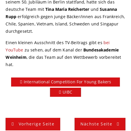
seinem 50. Jubiläum in Berlin stattfand, hatte sich das
deutsche Team mit
Tina Maria Reicherter
und
Susanna
Rupp
erfolgreich gegen junge Bäcker/innen aus Frankreich,
Chile, Spanien, Vietnam, Island, Schweden und Singapur
durchgesetzt.
Einen kleinen Ausschnitt des TV-Beitrags gibt es
bei
YouTube
zu sehen, auf dem Kanal der
Bundesakademie
Weinheim
, die das Team auf den Wettbewerb vorbereitet
hat.
International Competition For Young Bakers
UIBC
B
Vorherige Seite
Nächste Seite