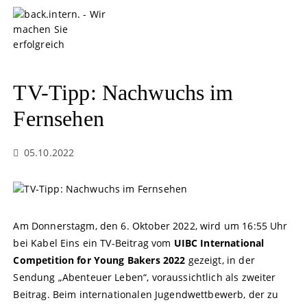
S
k
i
p
t
o
TV-Tipp: Nachwuchs im
c
o
Fernsehen
n
t
05.10.2022
e
n
t
Am Donnerstagm, den 6. Oktober 2022, wird um 16:55 Uhr
bei Kabel Eins ein TV-Beitrag vom
UIBC International
Competition for Young Bakers 2022
gezeigt, in der
Sendung „Abenteuer Leben“, voraussichtlich als zweiter
Beitrag. Beim internationalen Jugendwettbewerb, der zu