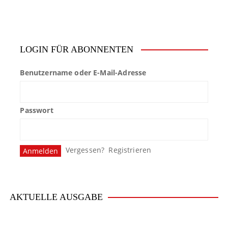
e
i
t
LOGIN FÜR ABONNENTEN
r
Benutzername oder E-Mail-Adresse
a
g
Passwort
s
n
Vergessen?
Registrieren
a
v
i
AKTUELLE AUSGABE
g