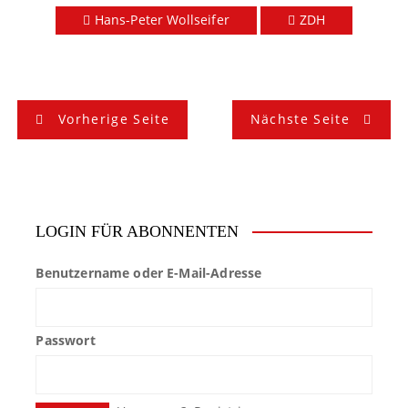
Hans-Peter Wollseifer
ZDH
B
Vorherige Seite
Nächste Seite
e
i
t
LOGIN FÜR ABONNENTEN
r
Benutzername oder E-Mail-Adresse
a
g
Passwort
s
n