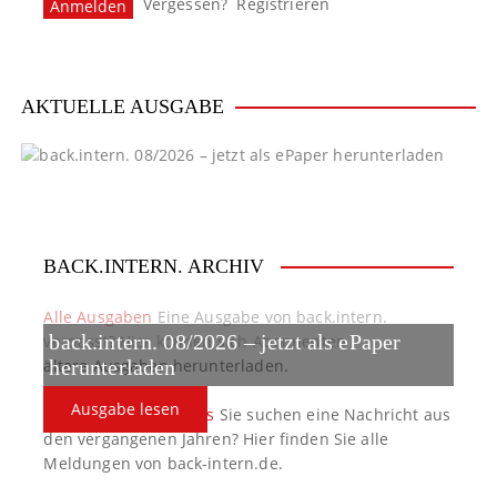
Vergessen?
Registrieren
a
v
i
AKTUELLE AUSGABE
g
a
t
BACK.INTERN. ARCHIV
i
o
Alle Ausgaben
Eine Ausgabe von back.intern.
back.intern. 08/2026 – jetzt als ePaper
verpasst? Hier können sich Abonnenten
n
ältere Ausgaben herunterladen.
herunterladen
Ausgabe lesen
back.intern. Top-News
Sie suchen eine Nachricht aus
den vergangenen Jahren? Hier finden Sie alle
Meldungen von back-intern.de.