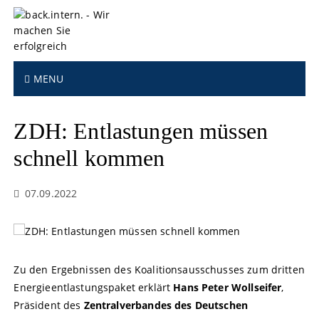
S
k
i
p
t
MENU
o
c
o
ZDH: Entlastungen müssen
n
t
schnell kommen
e
n
07.09.2022
t
Zu den Ergebnissen des Koalitionsausschusses zum dritten
Energieentlastungspaket erklärt
Hans Peter Wollseifer
,
Präsident des
Zentralverbandes des Deutschen