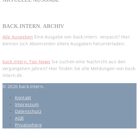
BACK.INTERN. ARCHIV
Alle Ausgaben
Eine Ausgabe von back.intern. verpasst? Hier
können sich Abonnenten ältere Ausgaben herunterladen.
back.intern. Top-News
Sie suchen eine Nachricht aus den
vergangenen Jahren? Hier finden Sie alle Meldungen von back-
intern.de.
© 2026 back.intern.
Kontakt
Impressum
Datenschutz
AGB
Privatsphäre