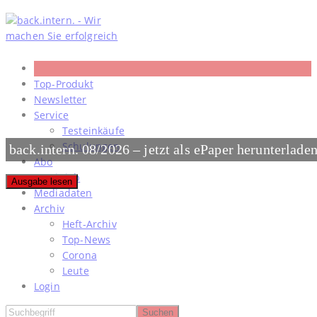
Skip
to
content
Top-Produkt
Newsletter
Service
Testeinkäufe
Schulungen
back.intern. 08/2026 – jetzt als ePaper herunterlade
Abo
#meinjob
Ausgabe lesen
Mediadaten
Archiv
Heft-Archiv
Top-News
Corona
Leute
Login