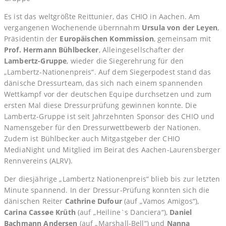
Es ist das weltgrößte Reittunier, das CHIO in Aachen. Am
vergangenen Wochenende übernnahm
Ursula von der Leyen
,
Präsidentin der
Europäischen Kommission
, gemeinsam mit
Prof. Hermann Bühlbecker
, Alleingesellschafter der
Lambertz-Gruppe
, wieder die Siegerehrung für den
„Lambertz-Nationenpreis“. Auf dem Siegerpodest stand das
dänische Dressurteam, das sich nach einem spannenden
Wettkampf vor der deutschen Equipe durchsetzen und zum
ersten Mal diese Dressurprüfung gewinnen konnte. Die
Lambertz-Gruppe ist seit Jahrzehnten Sponsor des CHIO und
Namensgeber für den Dressurwettbewerb der Nationen.
Zudem ist Bühlbecker auch Mitgastgeber der CHIO
MediaNight und Mitglied im Beirat des Aachen-Laurensberger
Rennvereins (ALRV).
Der diesjährige „Lambertz Nationenpreis“ blieb bis zur letzten
Minute spannend. In der Dressur-Prüfung konnten sich die
dänischen Reiter
Cathrine Dufour
(auf „Vamos Amigos“),
Carina Cassøe Krüth
(auf „Heiline`s Danciera“),
Daniel
Bachmann Andersen
(auf „Marshall-Bell“) und
Nanna