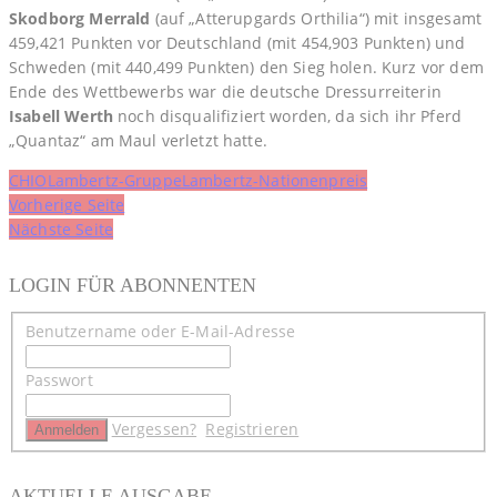
Skodborg Merrald
(auf „Atterupgards Orthilia“) mit insgesamt
459,421 Punkten vor Deutschland (mit 454,903 Punkten) und
Schweden (mit 440,499 Punkten) den Sieg holen. Kurz vor dem
Ende des Wettbewerbs war die deutsche Dressurreiterin
Isabell Werth
noch disqualifiziert worden, da sich ihr Pferd
„Quantaz“ am Maul verletzt hatte.
CHIO
Lambertz-Gruppe
Lambertz-Nationenpreis
Beitragsnavigation
Vorherige Seite
Nächste Seite
LOGIN FÜR ABONNENTEN
Benutzername oder E-Mail-Adresse
Passwort
Vergessen?
Registrieren
AKTUELLE AUSGABE