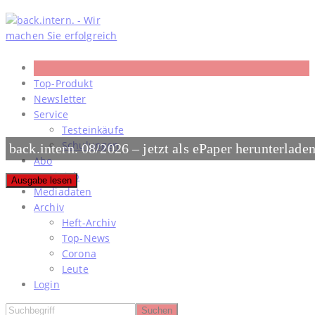
Skip
to
content
Top-Produkt
Newsletter
Service
Testeinkäufe
Schulungen
back.intern. 08/2026 – jetzt als ePaper herunterlade
Abo
#meinjob
Ausgabe lesen
Mediadaten
Archiv
Heft-Archiv
Top-News
Corona
Leute
Login