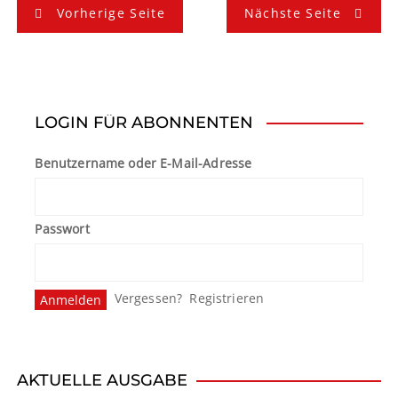
B
Vorherige Seite
Nächste Seite
e
i
t
LOGIN FÜR ABONNENTEN
r
Benutzername oder E-Mail-Adresse
a
g
Passwort
s
n
Vergessen?
Registrieren
a
v
i
AKTUELLE AUSGABE