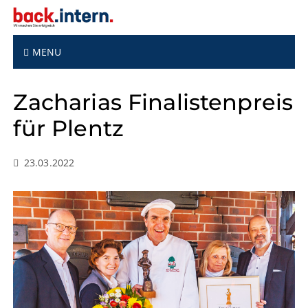
S
k
i
p
MENU
t
o
Zacharias Finalistenpreis
c
o
für Plentz
n
t
e
23.03.2022
n
t