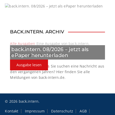
g
a
t
BACK.INTERN. ARCHIV
i
o
Alle Ausgaben
Eine Ausgabe von back.intern.
back.intern. 08/2026 – jetzt als
verpasst? Hier können sich Abonnenten
n
ePaper herunterladen
ältere Ausgaben herunterladen.
Ausgabe lesen
back.intern. Top-News
Sie suchen eine Nachricht aus
den vergangenen Jahren? Hier finden Sie alle
Meldungen von back-intern.de.
© 2026 back.intern.
Kontakt
Impressum
Datenschutz
AGB