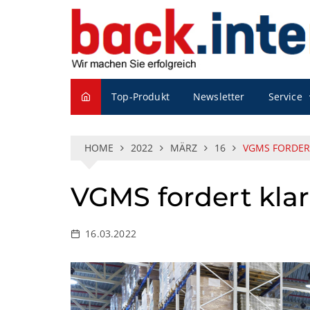
S
k
i
p
t
o
Top-Produkt
Newsletter
Service
c
o
n
t
HOME
2022
MÄRZ
16
VGMS FORDER
e
n
VGMS fordert kla
t
16.03.2022