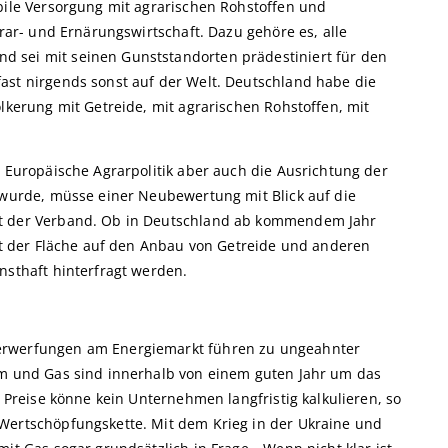
abile Versorgung mit agrarischen Rohstoffen und
grar- und Ernärungswirtschaft. Dazu gehöre es, alle
 sei mit seinen Gunststandorten prädestiniert für den
ast nirgends sonst auf der Welt. Deutschland habe die
ölkerung mit Getreide, mit agrarischen Rohstoffen, mit
e Europäische Agrarpolitik aber auch die Ausrichtung der
t wurde, müsse einer Neubewertung mit Blick auf die
rt der Verband. Ob in Deutschland ab kommendem Jahr
ent der Fläche auf den Anbau von Getreide und anderen
nsthaft hinterfragt werden.
erwerfungen am Energiemarkt führen zu ungeahnter
om und Gas sind innerhalb von einem guten Jahr um das
n Preise könne kein Unternehmen langfristig kalkulieren, so
 Wertschöpfungskette. Mit dem Krieg in der Ukraine und