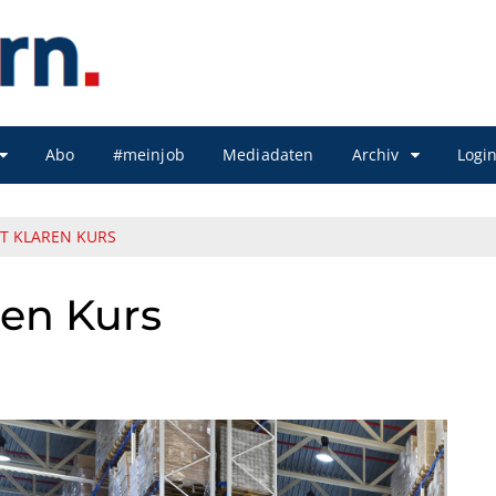
Abo
#meinjob
Mediadaten
Archiv
Logi
T KLAREN KURS
ren Kurs