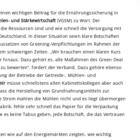
einen wichtigen Beitrag für die Ernährungssicherung in
hlen- und Stärkewirtschaft
(VGSM) zu Wort. Der
p die Ressourcen sind und wie schnell die Versorgung mit
eutschland. In dieser Situation seien klare Botschaften
 Aussetzen von Greening-Verpflichtungen im Rahmen der
em schwierigen Zeiten. „Wir brauchen einen klaren Kurs
r hinaus. Dazu gehört es, alle Maßahmen des Green Deal
 zu bewerten“, fordert der Verband. Dazu gehöre ebenso
ung der Betriebe der Getreide-, Mühlen- und
mir
müsse schnellstens allen Kabinettskollegen aber auch
dass die Herstellung von Grundnahrungsmitteln zur
 Strom mahlen die Mühlen nicht und es liegt übermorgen
abrik, fehle sehr schnell das Papier für die Verpackung
fe es keine Tabus geben, jede Botschaft, die das Vertrauen
n wie auf den Energiemärkten zeigten, wie wichtig