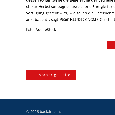
dessen Folgen stehe die Belieferung der Betriebe m
ob zur Herbstkampagne ausreichend Energie für di
Verfügung gestellt wird, wie sollen die Unternehm
anzubauen?“, sagt
Peter Haarbeck
, VGMS-Geschäft
Foto: AdobeStock
B
Vorherige Seite
e
i
t
r
© 2026 back.intern.