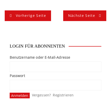
B
Vorherige Seite
Nächste Seite
e
i
t
LOGIN FÜR ABONNENTEN
r
Benutzername oder E-Mail-Adresse
a
g
Passwort
s
n
Vergessen?
Registrieren
a
v