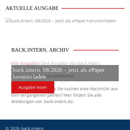
i
AKTUELLE AUSGABE
g
a
t
BACK.INTERN. ARCHIV
i
o
Alle Ausgaben
Eine Ausgabe von back.intern.
back.intern. 08/2026 – jetzt als ePaper
verpasst? Hier können sich Abonnenten
n
ältere Ausgaben herunterladen.
herunterladen
Ausgabe lesen
back.intern. Top-News
Sie suchen eine Nachricht aus
den vergangenen Jahren? Hier finden Sie alle
Meldungen von back-intern.de.
© 2026 back.intern.