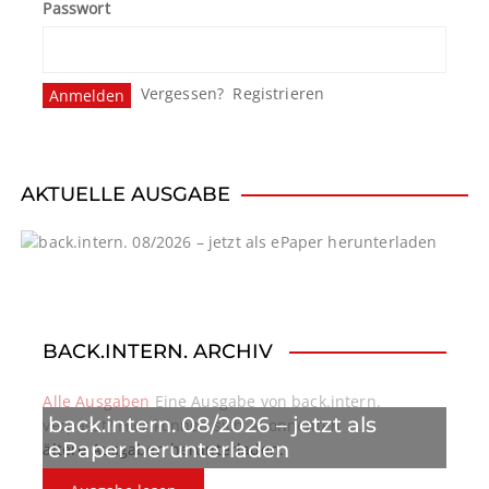
Passwort
Vergessen?
Registrieren
AKTUELLE AUSGABE
BACK.INTERN. ARCHIV
Alle Ausgaben
Eine Ausgabe von back.intern.
back.intern. 08/2026 – jetzt als
verpasst? Hier können sich Abonnenten
ePaper herunterladen
ältere Ausgaben herunterladen.