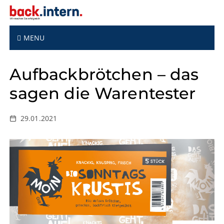
S
k
i
p
MENU
t
o
Aufbackbrötchen – das
c
o
sagen die Warentester
n
t
e
29.01.2021
n
t