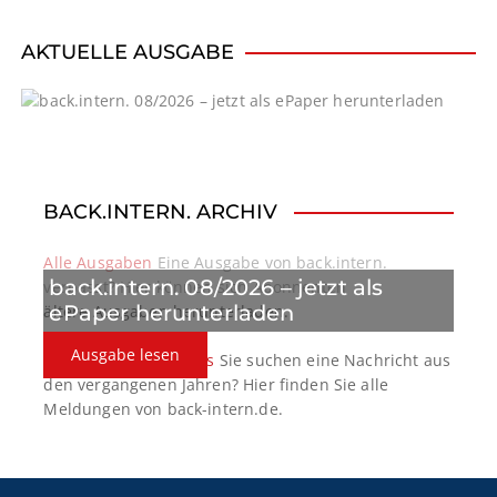
v
i
AKTUELLE AUSGABE
g
a
t
BACK.INTERN. ARCHIV
i
o
Alle Ausgaben
Eine Ausgabe von back.intern.
back.intern. 08/2026 – jetzt als
verpasst? Hier können sich Abonnenten
n
ePaper herunterladen
ältere Ausgaben herunterladen.
Ausgabe lesen
back.intern. Top-News
Sie suchen eine Nachricht aus
den vergangenen Jahren? Hier finden Sie alle
Meldungen von back-intern.de.