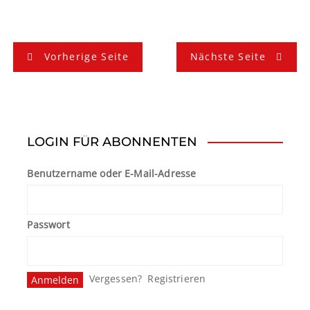
B
Vorherige Seite
Nächste Seite
e
i
t
LOGIN FÜR ABONNENTEN
r
Benutzername oder E-Mail-Adresse
a
g
Passwort
s
n
Vergessen?
Registrieren
a