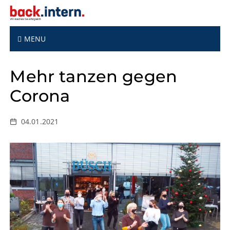
S
k
i
p
MENU
t
o
Mehr tanzen gegen
c
o
Corona
n
t
e
04.01.2021
n
t