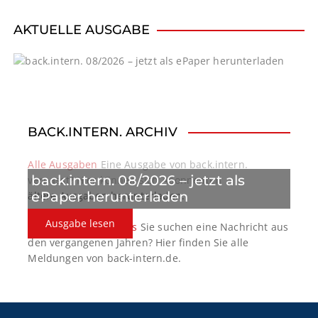
v
i
AKTUELLE AUSGABE
g
a
t
BACK.INTERN. ARCHIV
i
o
Alle Ausgaben
Eine Ausgabe von back.intern.
back.intern. 08/2026 – jetzt als
verpasst? Hier können sich Abonnenten
n
ePaper herunterladen
ältere Ausgaben herunterladen.
Ausgabe lesen
back.intern. Top-News
Sie suchen eine Nachricht aus
den vergangenen Jahren? Hier finden Sie alle
Meldungen von back-intern.de.