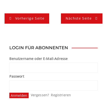
B
Vorherige Seite
Nächste Seite
e
i
t
LOGIN FÜR ABONNENTEN
r
Benutzername oder E-Mail-Adresse
a
g
Passwort
s
n
Vergessen?
Registrieren
a