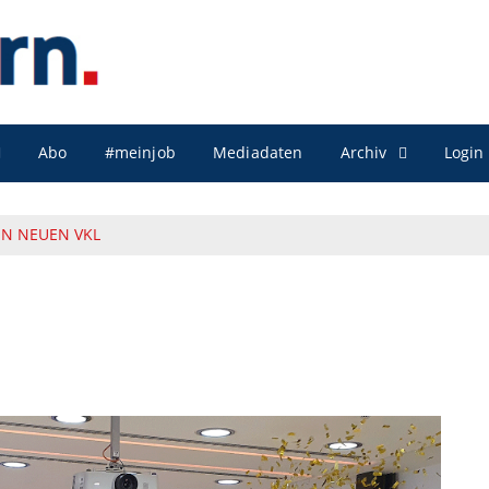
Archiv
Abo
#meinjob
Mediadaten
Login
HN NEUEN VKL