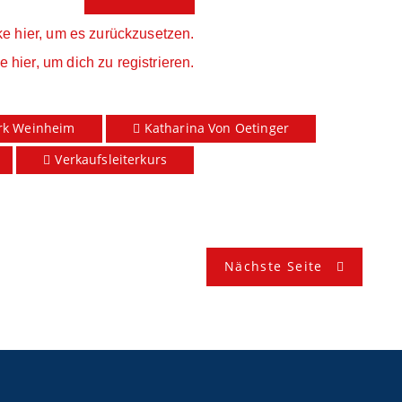
ke hier, um es zurückzusetzen.
e hier, um dich zu registrieren.
rk Weinheim
Katharina Von Oetinger
Verkaufsleiterkurs
Nächste Seite