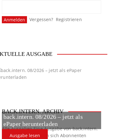
Vergessen?
Registrieren
KTUELLE AUSGABE
BACK.INTERN. ARCHIV
back.intern. 08/2026 – jetzt als
ePaper herunterladen
Alle Ausgaben
Eine Ausgabe von back.intern.
verpasst? Hier können sich Abonnenten
Ausgabe lesen