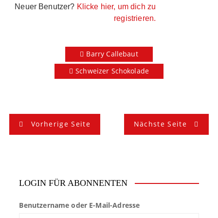
Neuer Benutzer?
Klicke hier, um dich zu
registrieren.
Barry Callebaut
Schweizer Schokolade
B
Vorherige Seite
Nächste Seite
e
i
t
LOGIN FÜR ABONNENTEN
r
Benutzername oder E-Mail-Adresse
a