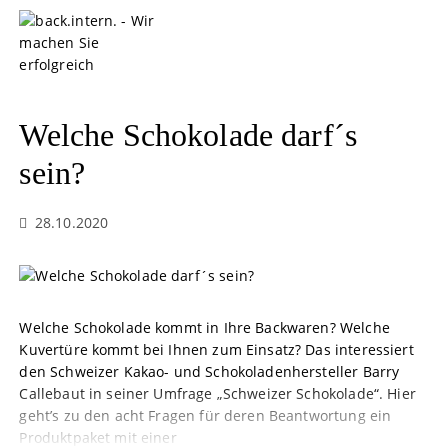
S
k
i
p
t
o
Welche Schokolade darf´s
c
o
sein?
n
t
28.10.2020
e
n
t
Welche Schokolade kommt in Ihre Backwaren? Welche
Kuvertüre kommt bei Ihnen zum Einsatz? Das interessiert
den Schweizer Kakao- und Schokoladenhersteller Barry
Callebaut in seiner Umfrage „Schweizer Schokolade“. Hier
geht’s zu den acht Fragen für deren Beantwortung ein
Produktpaket mit einer