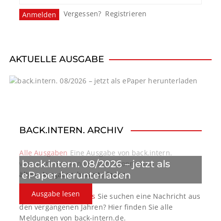
n
Vergessen?
Registrieren
a
v
i
AKTUELLE AUSGABE
g
a
t
BACK.INTERN. ARCHIV
i
o
Alle Ausgaben
Eine Ausgabe von back.intern.
back.intern. 08/2026 – jetzt als
verpasst? Hier können sich Abonnenten
n
ePaper herunterladen
ältere Ausgaben herunterladen.
Ausgabe lesen
back.intern. Top-News
Sie suchen eine Nachricht aus
den vergangenen Jahren? Hier finden Sie alle
Meldungen von back-intern.de.