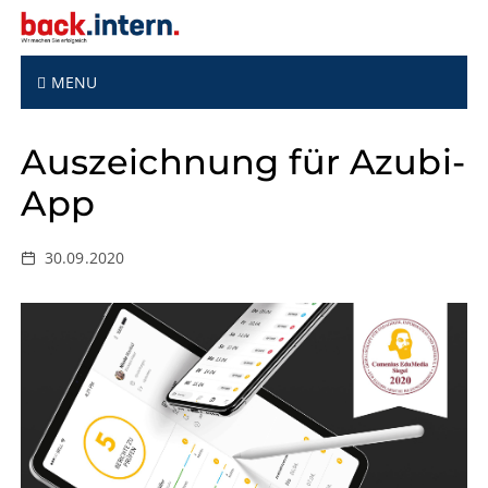
S
k
i
p
MENU
t
o
Auszeichnung für Azubi-
c
o
App
n
t
e
30.09.2020
n
t