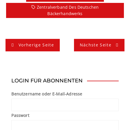
Zentralverband Des Deutschen
Bäckerhandwerks
B
Vorherige Seite
Nächste Seite
e
i
t
LOGIN FÜR ABONNENTEN
r
Benutzername oder E-Mail-Adresse
a
g
Passwort
s