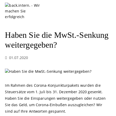
S
k
i
p
t
o
Haben Sie die MwSt.-Senkung
c
o
weitergegeben?
n
t
01.07.2020
e
n
t
Im Rahmen des Corona-Konjunkturpakets wurden die
Steuersätze vom 1. Juli bis 31. Dezember 2020 gesenkt.
Haben Sie die Einsparungen weitergegeben oder nutzen
Sie das Geld, um Corona-Einbußen auszugleichen? Wir
sind auf Ihre Antworten gespannt.