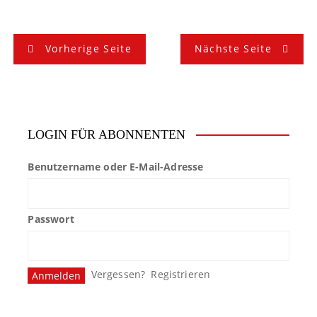
B
Vorherige Seite
Nächste Seite
e
i
t
LOGIN FÜR ABONNENTEN
r
Benutzername oder E-Mail-Adresse
a
g
Passwort
s
n
Vergessen?
Registrieren
a
v