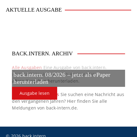
i
AKTUELLE AUSGABE
g
a
t
BACK.INTERN. ARCHIV
i
o
Alle Ausgaben
Eine Ausgabe von back.intern.
verpasst? Hier können sich Abonnenten
back.intern. 08/2026 – jetzt als ePaper
n
ältere Ausgaben herunterladen.
herunterladen
Ausgabe lesen
back.intern. Top-News
Sie suchen eine Nachricht aus
den vergangenen Jahren? Hier finden Sie alle
Meldungen von back-intern.de.
© 2026 back.intern.