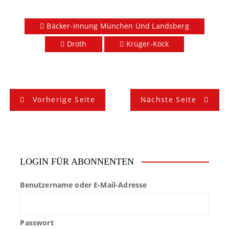
Bäcker-Innung München Und Landsberg
Droth
Krüger-Köck
B
Vorherige Seite
Nächste Seite
e
i
t
LOGIN FÜR ABONNENTEN
r
Benutzername oder E-Mail-Adresse
a
g
Passwort