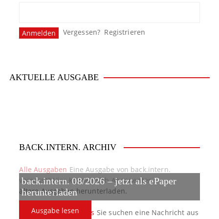
s
n
Vergessen?
Registrieren
a
v
i
AKTUELLE AUSGABE
g
a
t
BACK.INTERN. ARCHIV
i
o
Alle Ausgaben
Eine Ausgabe von back.intern.
verpasst? Hier können sich Abonnenten
back.intern. 08/2026 – jetzt als ePaper
n
ältere Ausgaben herunterladen.
herunterladen
Ausgabe lesen
back.intern. Top-News
Sie suchen eine Nachricht aus