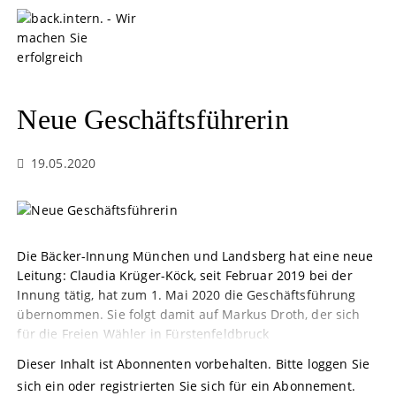
S
k
i
p
t
o
Neue Geschäftsführerin
c
o
19.05.2020
n
t
e
n
t
Die Bäcker-Innung München und Landsberg hat eine neue
Leitung: Claudia Krüger-Köck, seit Februar 2019 bei der
Innung tätig, hat zum 1. Mai 2020 die Geschäftsführung
übernommen. Sie folgt damit auf Markus Droth, der sich
für die Freien Wähler in Fürstenfeldbruck
Dieser Inhalt ist Abonnenten vorbehalten. Bitte loggen Sie
sich ein oder registrierten Sie sich für ein Abonnement.