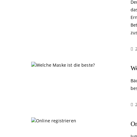
De
da
Er
Bet
zu
We
Bä
be
On
Ju