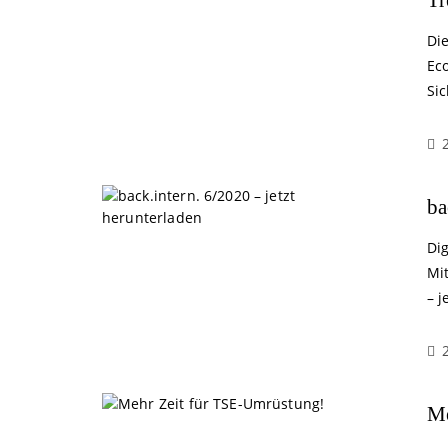
Di
Ec
Sic
ba
Di
Mi
– j
Me