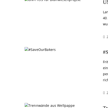
UN
Lan
40
wu
#S
Fr
ein
pe
ric
Tr