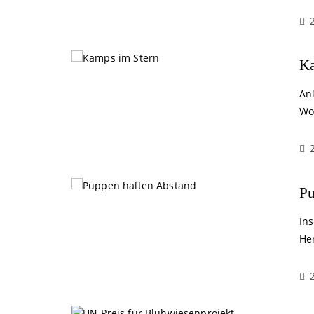
Ka
An
Wo
Pu
Ins
He