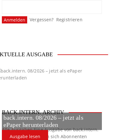
Vergessen?
Registrieren
KTUELLE AUSGABE
BACK.INTERN. ARCHIV
back.intern. 08/2026 – jetzt als
ePaper herunterladen
Alle Ausgaben
Eine Ausgabe von back.intern.
verpasst? Hier können sich Abonnenten
Ausgabe lesen