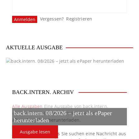
Vergessen?
Registrieren
AKTUELLE AUSGABE
BACK.INTERN. ARCHIV
Alle Ausgaben
Eine Ausgabe von back.intern.
back.intern. 08/2026 – jetzt als ePaper
verpasst? Hier können sich Abonnenten
ältere Ausgaben herunterladen.
herunterladen
Ausgabe lesen
back.intern. Top-News
Sie suchen eine Nachricht aus