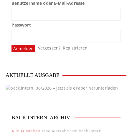
Benutzername oder E-Mail-Adresse
a
g
Passwort
s
n
Vergessen?
Registrieren
a
v
i
AKTUELLE AUSGABE
g
a
t
BACK.INTERN. ARCHIV
i
o
Alle Ausgaben
Eine Ausgabe von back.intern.