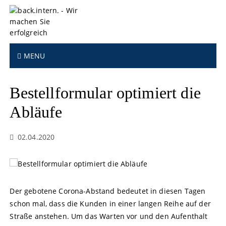
S
k
i
p
t
MENU
o
c
o
Bestellformular optimiert die
n
t
Abläufe
e
n
02.04.2020
t
Der gebotene Corona-Abstand bedeutet in diesen Tagen
schon mal, dass die Kunden in einer langen Reihe auf der
Straße anstehen. Um das Warten vor und den Aufenthalt