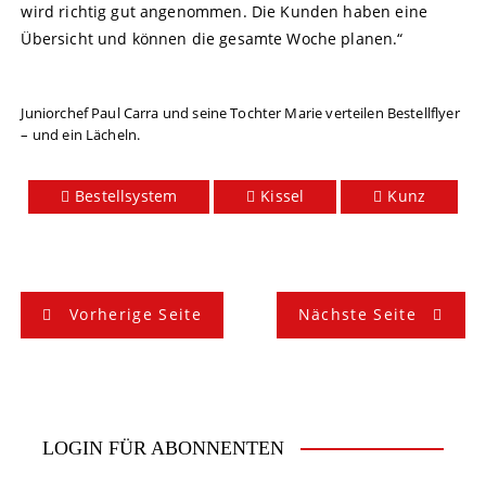
wird richtig gut angenommen. Die Kunden haben eine
Übersicht und können die gesamte Woche planen.“
Juniorchef Paul Carra und seine Tochter Marie verteilen Bestellflyer
– und ein Lächeln.
Bestellsystem
Kissel
Kunz
B
Vorherige Seite
Nächste Seite
e
i
t
LOGIN FÜR ABONNENTEN
r