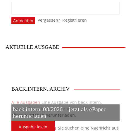
s
n
Vergessen?
Registrieren
a
v
i
AKTUELLE AUSGABE
g
a
t
BACK.INTERN. ARCHIV
i
o
Alle Ausgaben
Eine Ausgabe von back.intern.
verpasst? Hier können sich Abonnenten
back.intern. 08/2026 – jetzt als ePaper
n
ältere Ausgaben herunterladen.
herunterladen
Ausgabe lesen
back.intern. Top-News
Sie suchen eine Nachricht aus