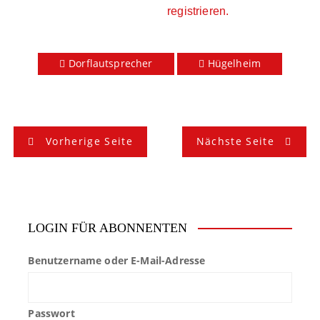
registrieren.
Dorflautsprecher
Hügelheim
B
Vorherige Seite
Nächste Seite
e
i
t
LOGIN FÜR ABONNENTEN
r
Benutzername oder E-Mail-Adresse
a
g
Passwort