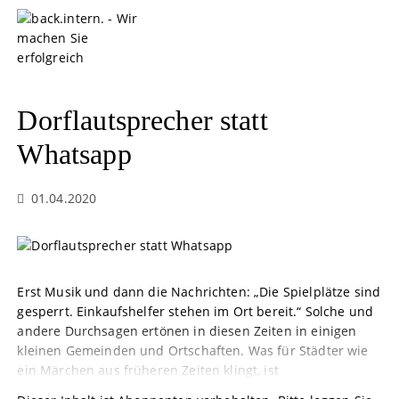
S
k
i
p
t
o
Dorflautsprecher statt
c
o
Whatsapp
n
t
01.04.2020
e
n
t
Erst Musik und dann die Nachrichten: „Die Spielplätze sind
gesperrt. Einkaufshelfer stehen im Ort bereit.“ Solche und
andere Durchsagen ertönen in diesen Zeiten in einigen
kleinen Gemeinden und Ortschaften. Was für Städter wie
ein Märchen aus früheren Zeiten klingt, ist