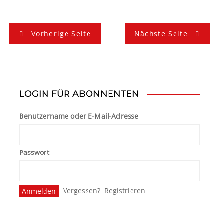
B
Vorherige Seite
Nächste Seite
e
i
t
LOGIN FÜR ABONNENTEN
r
Benutzername oder E-Mail-Adresse
a
g
Passwort
s
n
Vergessen?
Registrieren
a
v