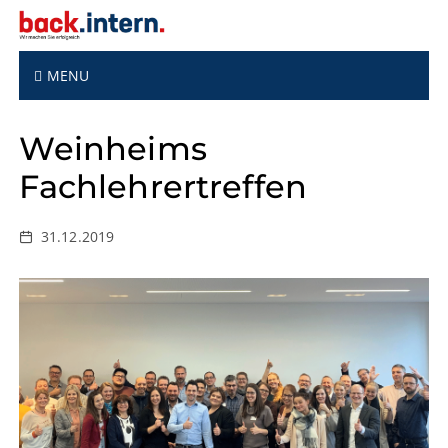
S
k
i
p
MENU
t
o
Weinheims
c
o
Fachlehrertreffen
n
t
e
31.12.2019
n
t