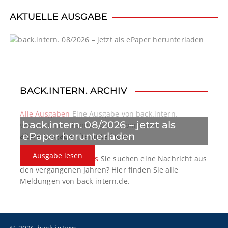
i
AKTUELLE AUSGABE
g
a
t
BACK.INTERN. ARCHIV
i
o
Alle Ausgaben
Eine Ausgabe von back.intern.
back.intern. 08/2026 – jetzt als
verpasst? Hier können sich Abonnenten
n
ePaper herunterladen
ältere Ausgaben herunterladen.
Ausgabe lesen
back.intern. Top-News
Sie suchen eine Nachricht aus
den vergangenen Jahren? Hier finden Sie alle
Meldungen von back-intern.de.