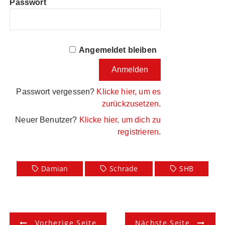
Passwort
Angemeldet bleiben
Passwort vergessen?
Klicke hier, um es
zurückzusetzen.
Neuer Benutzer?
Klicke hier, um dich zu
registrieren.
Damian
Schrade
SHB
B
Vorherige Seite
Nächste Seite