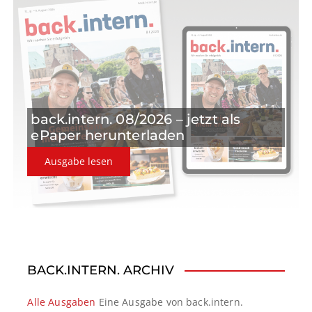
g
a
t
i
o
back.intern. 08/2026 – jetzt als
n
ePaper herunterladen
Ausgabe lesen
BACK.INTERN. ARCHIV
Alle Ausgaben
Eine Ausgabe von back.intern.