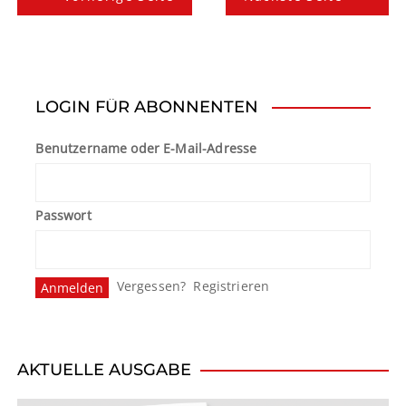
e
i
t
LOGIN FÜR ABONNENTEN
r
Benutzername oder E-Mail-Adresse
a
g
Passwort
s
n
Vergessen?
Registrieren
a
v
i
AKTUELLE AUSGABE