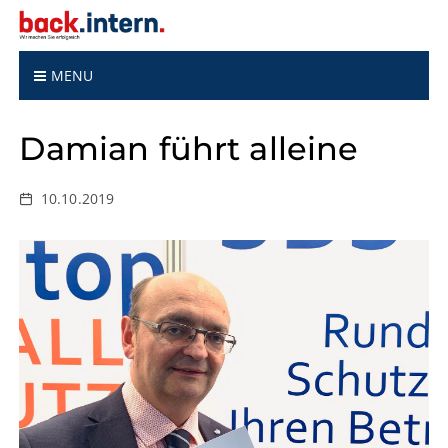
S
k
i
p
MENU
t
o
Damian führt alleine
c
o
n
10.10.2019
t
e
n
t