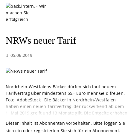
S
k
i
p
t
o
NRWs neuer Tarif
c
o
05.06.2019
n
t
e
n
t
Nordrhein-Westfalens Bäcker dürfen sich laut neuem
Tarifvertrag über mindestens 55,- Euro mehr Geld freuen.
Foto: AdobeStock Die Bäcker in Nordrhein-Westfalen
haben einen neuen Tarifvertrag, der rückwirkend ab dem
1. Mai 2019 greift und 13 Monate gilt. Die Entgelte erhöhen
Dieser Inhalt ist Abonnenten vorbehalten. Bitte loggen Sie
sich ein oder registrierten Sie sich für ein Abonnement.