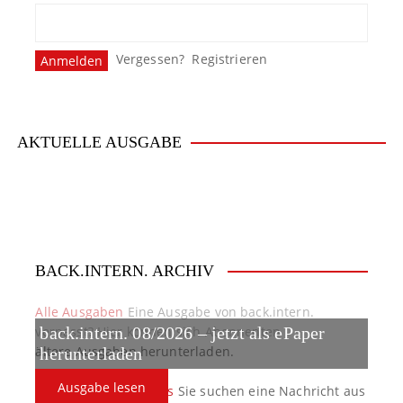
s
n
Vergessen?
Registrieren
a
v
i
AKTUELLE AUSGABE
g
a
t
BACK.INTERN. ARCHIV
i
o
Alle Ausgaben
Eine Ausgabe von back.intern.
verpasst? Hier können sich Abonnenten
back.intern. 08/2026 – jetzt als ePaper
n
ältere Ausgaben herunterladen.
herunterladen
Ausgabe lesen
back.intern. Top-News
Sie suchen eine Nachricht aus