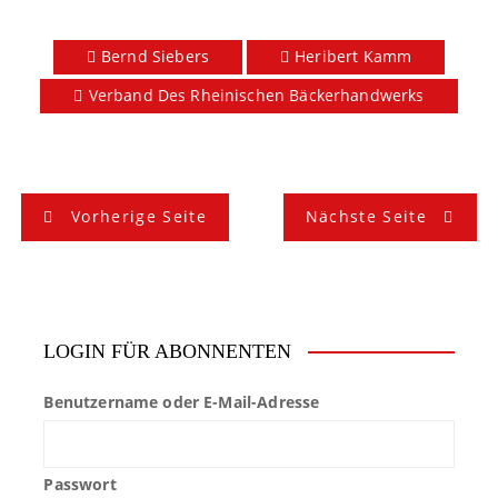
Bernd Siebers
Heribert Kamm
Verband Des Rheinischen Bäckerhandwerks
B
Vorherige Seite
Nächste Seite
e
i
t
LOGIN FÜR ABONNENTEN
r
Benutzername oder E-Mail-Adresse
a
g
Passwort