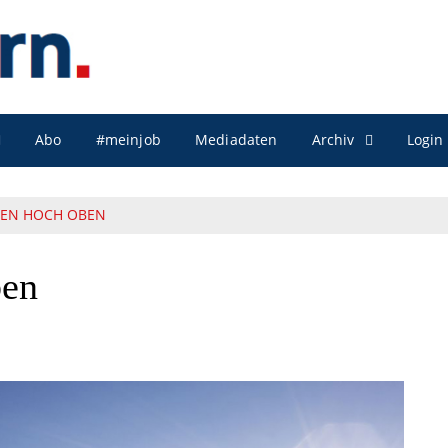
Archiv
Abo
#meinjob
Mediadaten
Login
HEN HOCH OBEN
ben