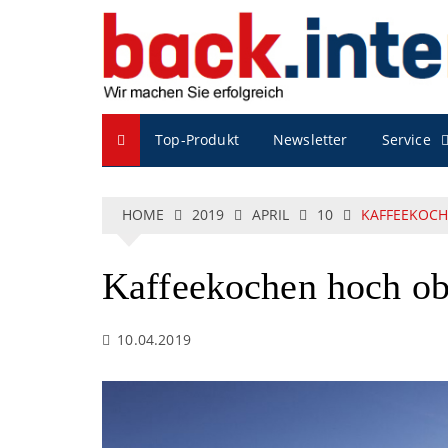
S
k
i
p
t
o
Service
Top-Produkt
Newsletter
c
o
n
t
HOME
2019
APRIL
10
KAFFEEKOC
e
n
t
Kaffeekochen hoch o
10.04.2019