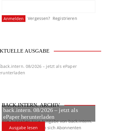
Vergessen?
Registrieren
KTUELLE AUSGABE
BACK.INTERN. ARCHIV
back.intern. 08/2026 – jetzt als
ePaper herunterladen
Alle Ausgaben
Eine Ausgabe von back.intern.
verpasst? Hier können sich Abonnenten
Ausgabe lesen