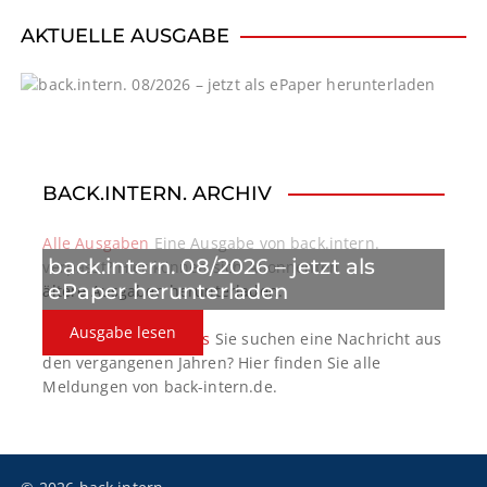
i
AKTUELLE AUSGABE
g
a
t
BACK.INTERN. ARCHIV
i
o
Alle Ausgaben
Eine Ausgabe von back.intern.
back.intern. 08/2026 – jetzt als
verpasst? Hier können sich Abonnenten
n
ePaper herunterladen
ältere Ausgaben herunterladen.
Ausgabe lesen
back.intern. Top-News
Sie suchen eine Nachricht aus
den vergangenen Jahren? Hier finden Sie alle
Meldungen von back-intern.de.