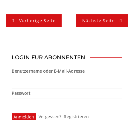
B
Vorherige Seite
Nächste Seite
e
i
t
LOGIN FÜR ABONNENTEN
r
Benutzername oder E-Mail-Adresse
a
g
Passwort
s
n
Vergessen?
Registrieren
a
v