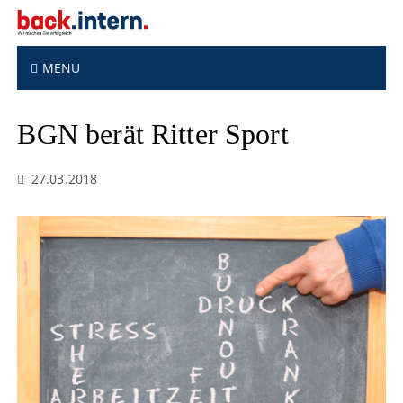
S
k
i
p
MENU
t
o
BGN berät Ritter Sport
c
o
n
27.03.2018
t
e
n
t