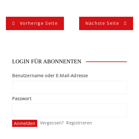
B
Vorherige Seite
Nächste Seite
e
i
t
LOGIN FÜR ABONNENTEN
r
Benutzername oder E-Mail-Adresse
a
g
Passwort
s
n
Vergessen?
Registrieren
a