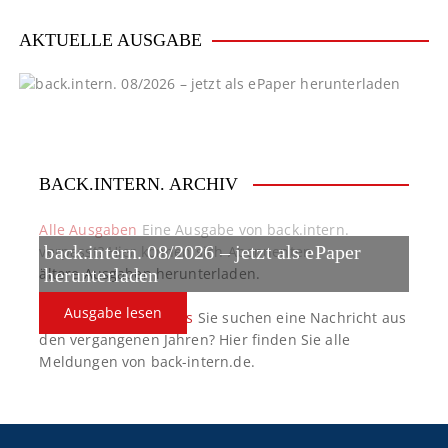
v
i
AKTUELLE AUSGABE
g
a
t
BACK.INTERN. ARCHIV
i
o
Alle Ausgaben
Eine Ausgabe von back.intern.
back.intern. 08/2026 – jetzt als ePaper
verpasst? Hier können sich Abonnenten
n
ältere Ausgaben herunterladen.
herunterladen
Ausgabe lesen
back.intern. Top-News
Sie suchen eine Nachricht aus
den vergangenen Jahren? Hier finden Sie alle
Meldungen von back-intern.de.