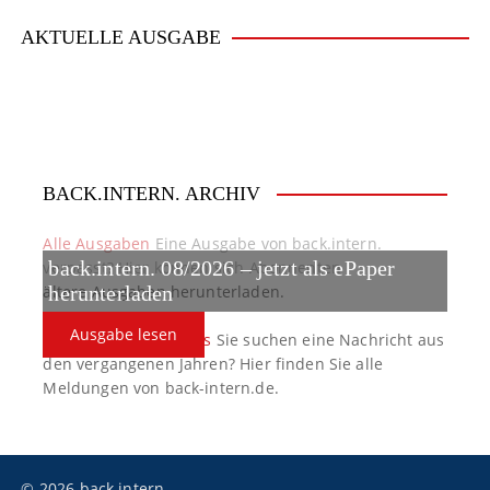
AKTUELLE AUSGABE
BACK.INTERN. ARCHIV
Alle Ausgaben
Eine Ausgabe von back.intern.
verpasst? Hier können sich Abonnenten
back.intern. 08/2026 – jetzt als ePaper
ältere Ausgaben herunterladen.
herunterladen
Ausgabe lesen
back.intern. Top-News
Sie suchen eine Nachricht aus
den vergangenen Jahren? Hier finden Sie alle
Meldungen von back-intern.de.
© 2026 back.intern.