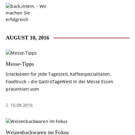
S
k
i
p
t
o
AUGUST 10, 2016
c
o
n
t
Messe-Tipps
e
Snackideen für jede Tageszeit, Kaffeespezialitäten,
n
Foodtruck – die GastroTageWest in der Messe Essen
t
präsentiert vom
10.08.2016
Weizenbackwaren im Fokus