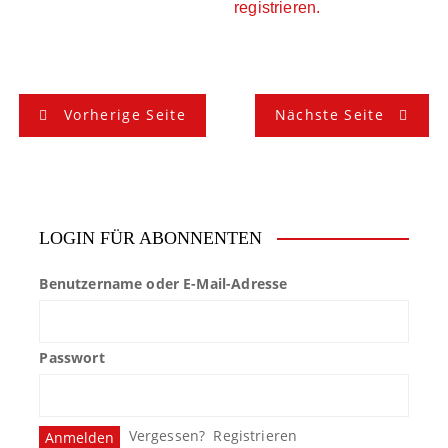
registrieren.
B
Vorherige Seite
Nächste Seite
e
i
t
LOGIN FÜR ABONNENTEN
r
Benutzername oder E-Mail-Adresse
a
g
Passwort
s
n
Vergessen?
Registrieren