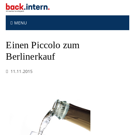
S
k
i
p
MENU
t
o
Einen Piccolo zum
c
o
Berlinerkauf
n
t
e
11.11.2015
n
t