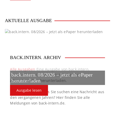
a
v
i
AKTUELLE AUSGABE
g
a
t
BACK.INTERN. ARCHIV
i
o
Alle Ausgaben
Eine Ausgabe von back.intern.
back.intern. 08/2026 – jetzt als ePaper
verpasst? Hier können sich Abonnenten
n
ältere Ausgaben herunterladen.
herunterladen
Ausgabe lesen
back.intern. Top-News
Sie suchen eine Nachricht aus
den vergangenen Jahren? Hier finden Sie alle
Meldungen von back-intern.de.