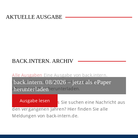
v
i
AKTUELLE AUSGABE
g
a
t
BACK.INTERN. ARCHIV
i
o
Alle Ausgaben
Eine Ausgabe von back.intern.
verpasst? Hier können sich Abonnenten
back.intern. 08/2026 – jetzt als ePaper
n
ältere Ausgaben herunterladen.
herunterladen
Ausgabe lesen
back.intern. Top-News
Sie suchen eine Nachricht aus
den vergangenen Jahren? Hier finden Sie alle
Meldungen von back-intern.de.