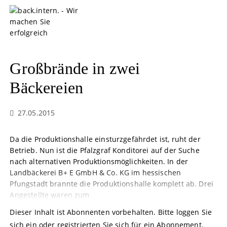
S
k
i
p
t
o
Großbrände in zwei
c
o
Bäckereien
n
t
27.05.2015
e
n
t
Da die Produktionshalle einsturzgefährdet ist, ruht der
Betrieb. Nun ist die Pfalzgraf Konditorei auf der Suche
nach alternativen Produktionsmöglichkeiten. In der
Landbäckerei B+ E GmbH & Co. KG im hessischen
Pfungstadt brannte die Produktionshalle komplett ab. Drei
Angestellte waren zum
Dieser Inhalt ist Abonnenten vorbehalten. Bitte loggen Sie
sich ein oder registrierten Sie sich für ein Abonnement.