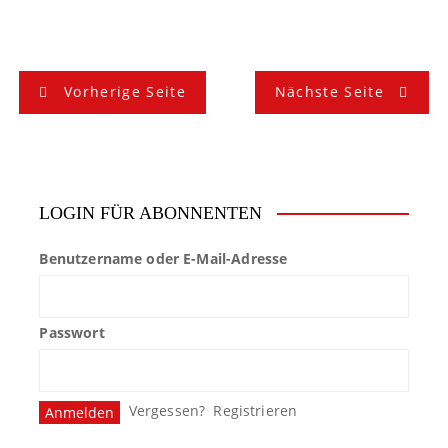
B
Vorherige Seite
Nächste Seite
e
i
t
LOGIN FÜR ABONNENTEN
r
Benutzername oder E-Mail-Adresse
a
g
Passwort
s
n
Vergessen?
Registrieren
a