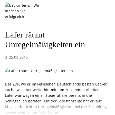
S
k
i
p
t
o
Lafer räumt
c
o
Unregelmäßigkeiten ein
n
t
25.03.2015
e
n
t
Das ZDF, wo er im Fernsehen Deutschlands besten Bäcker
sucht, will aber weiterhin mit ihm zusammenarbeiten.
Lafer war wegen einer Steueraffäre bereits in die
Schlagzeilen geraten. Mit der Selbstanzeige hat er laut
Magazinberichten Unregelmäßigkeiten bei der Bezahlung
zweier ehemaliger Mitarbeiter