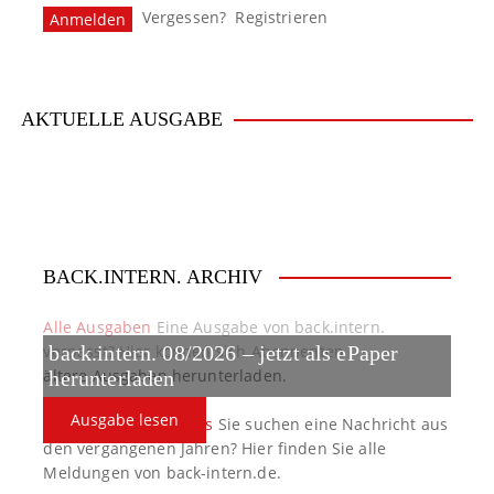
Vergessen?
Registrieren
a
v
i
AKTUELLE AUSGABE
g
a
t
BACK.INTERN. ARCHIV
i
o
Alle Ausgaben
Eine Ausgabe von back.intern.
verpasst? Hier können sich Abonnenten
back.intern. 08/2026 – jetzt als ePaper
n
ältere Ausgaben herunterladen.
herunterladen
Ausgabe lesen
back.intern. Top-News
Sie suchen eine Nachricht aus
den vergangenen Jahren? Hier finden Sie alle
Meldungen von back-intern.de.