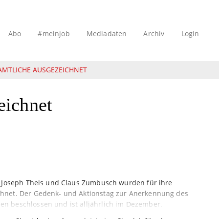
Abo
#meinjob
Mediadaten
Archiv
Login
MTLICHE AUSGEZEICHNET
eichnet
, Joseph Theis und Claus Zumbusch wurden für ihre
chnet. Der Gedenk- und Aktionstag zur Anerkennung des
n beschlossen und ist alljährlich im Dezember.