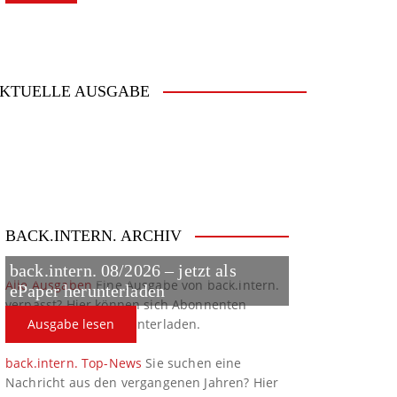
KTUELLE AUSGABE
BACK.INTERN. ARCHIV
back.intern. 08/2026 – jetzt als
Alle Ausgaben
Eine Ausgabe von back.intern.
ePaper herunterladen
verpasst? Hier können sich Abonnenten
ältere Ausgaben herunterladen.
Ausgabe lesen
back.intern. Top-News
Sie suchen eine
Nachricht aus den vergangenen Jahren? Hier