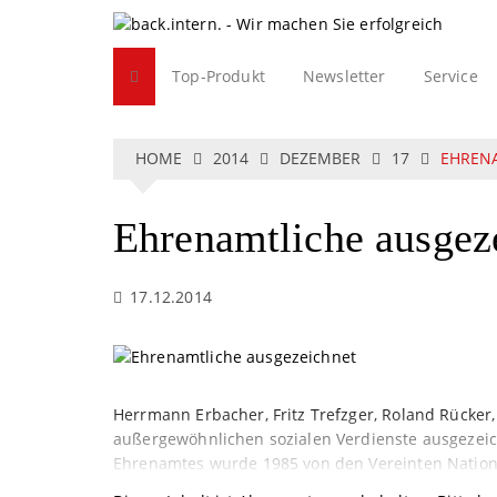
S
k
i
Top-Produkt
Newsletter
Service
p
t
o
c
HOME
2014
DEZEMBER
17
EHRENA
o
n
Ehrenamtliche ausgez
t
e
n
17.12.2014
t
Herrmann Erbacher, Fritz Trefzger, Roland Rücker
außergewöhnlichen sozialen Verdienste ausgezei
Ehrenamtes wurde 1985 von den Vereinten Natione