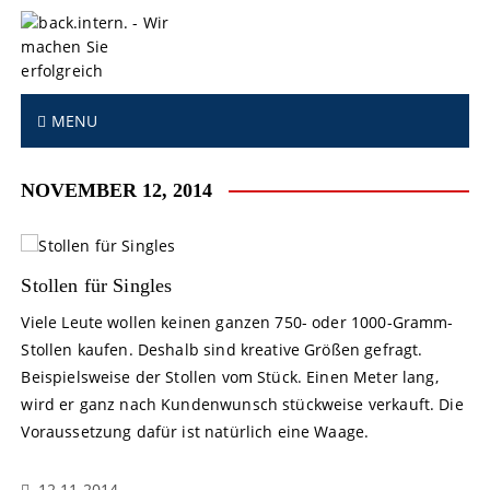
S
k
i
p
t
MENU
o
c
o
NOVEMBER 12, 2014
n
t
e
n
Stollen für Singles
t
Viele Leute wollen keinen ganzen 750- oder 1000-Gramm-
Stollen kaufen. Deshalb sind kreative Größen gefragt.
Beispielsweise der Stollen vom Stück. Einen Meter lang,
wird er ganz nach Kundenwunsch stückweise verkauft. Die
Voraussetzung dafür ist natürlich eine Waage.
12.11.2014