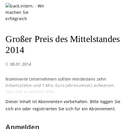
S
k
i
p
t
o
Großer Preis des Mittelstandes
c
o
2014
n
t
08.01.2014
e
n
t
Nominierte Unternehmen sollten mindestens zehn
Arbeitsplätze und 1 Mio. Euro Jahresumsatz aufweisen.
Hier gibt es weitere Infos.
Dieser Inhalt ist Abonnenten vorbehalten. Bitte loggen Sie
sich ein oder registrierten Sie sich für ein Abonnement.
Anmelden