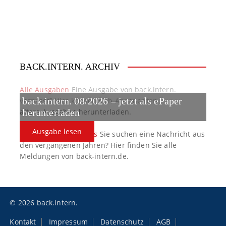
g
a
t
BACK.INTERN. ARCHIV
i
o
Alle Ausgaben
Eine Ausgabe von back.intern.
verpasst? Hier können sich Abonnenten
back.intern. 08/2026 – jetzt als ePaper
n
ältere Ausgaben herunterladen.
herunterladen
Ausgabe lesen
back.intern. Top-News
Sie suchen eine Nachricht aus
den vergangenen Jahren? Hier finden Sie alle
Meldungen von back-intern.de.
© 2026 back.intern.
Kontakt
Impressum
Datenschutz
AGB