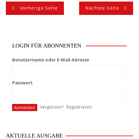
B
Vorherige Seite
Nächste Seite
e
i
t
LOGIN FÜR ABONNENTEN
r
Benutzername oder E-Mail-Adresse
a
g
Passwort
s
n
Vergessen?
Registrieren
a
v
i
AKTUELLE AUSGABE