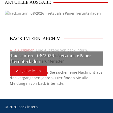
AKTUELLE AUSGABE
BACK.INTERN. ARCHIV
Alle Ausgaben
Eine Ausgabe von back.intern.
back.intern. 08/2026 – jetzt als ePaper
verpasst? Hier können sich Abonnenten
ältere Ausgaben herunterladen.
herunterladen
Ausgabe lesen
back.intern. Top-News
Sie suchen eine Nachricht aus
den vergangenen Jahren? Hier finden Sie alle
Meldungen von back-intern.de.
© 2026 back.intern.