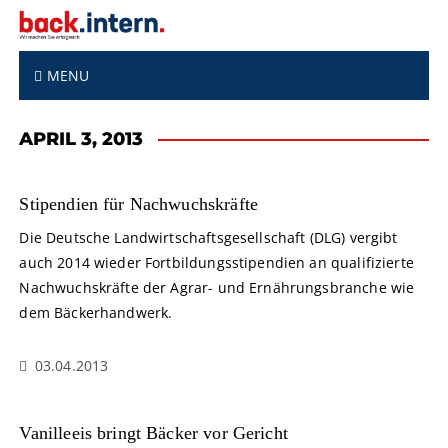
S
k
i
p
MENU
t
o
APRIL 3, 2013
c
o
n
Stipendien für Nachwuchskräfte
t
e
Die Deutsche Landwirtschaftsgesellschaft (DLG) vergibt
n
auch 2014 wieder Fortbildungsstipendien an qualifizierte
t
Nachwuchskräfte der Agrar- und Ernährungsbranche wie
dem Bäckerhandwerk.
03.04.2013
Vanilleeis bringt Bäcker vor Gericht