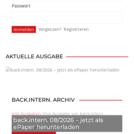
Passwort
Vergessen?
Registrieren
AKTUELLE AUSGABE
BACK.INTERN. ARCHIV
Alle Ausgaben
Eine Ausgabe von back.intern.
back.intern. 08/2026 – jetzt als
verpasst? Hier können sich Abonnenten
ePaper herunterladen
ältere Ausgaben herunterladen.