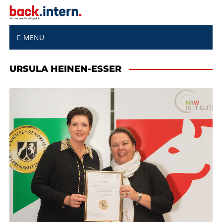
S
k
i
p
MENU
t
o
URSULA HEINEN-ESSER
c
o
n
t
e
n
t